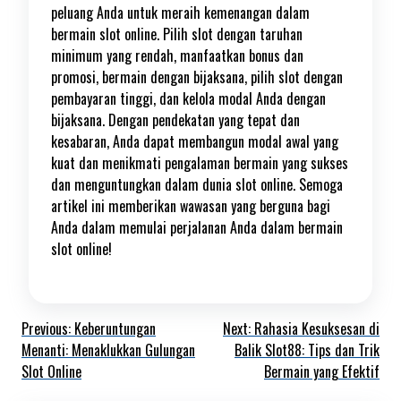
peluang Anda untuk meraih kemenangan dalam
bermain slot online. Pilih slot dengan taruhan
minimum yang rendah, manfaatkan bonus dan
promosi, bermain dengan bijaksana, pilih slot dengan
pembayaran tinggi, dan kelola modal Anda dengan
bijaksana. Dengan pendekatan yang tepat dan
kesabaran, Anda dapat membangun modal awal yang
kuat dan menikmati pengalaman bermain yang sukses
dan menguntungkan dalam dunia slot online. Semoga
artikel ini memberikan wawasan yang berguna bagi
Anda dalam memulai perjalanan Anda dalam bermain
slot online!
Post
Previous:
Keberuntungan
Next:
Rahasia Kesuksesan di
Menanti: Menaklukkan Gulungan
Balik Slot88: Tips dan Trik
navigation
Slot Online
Bermain yang Efektif