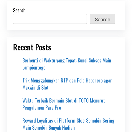
Search
Search
Recent Posts
Berhenti di Waktu yang Tepat: Kunci Sukses Main
Lampiontogel
Trik Menggabungkan RTP dan Pola Habanero agar
Maxwin di Slot
Waktu Terbaik Bermain Slot di TOTO Menurut
Pengalaman Para Pro
Reward Loyalitas di Platform Slot: Semakin Sering
Main Semakin Banyak Hadiah