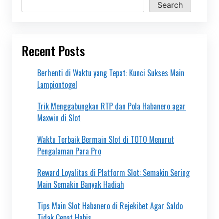
Search
Recent Posts
Berhenti di Waktu yang Tepat: Kunci Sukses Main
Lampiontogel
Trik Menggabungkan RTP dan Pola Habanero agar
Maxwin di Slot
Waktu Terbaik Bermain Slot di TOTO Menurut
Pengalaman Para Pro
Reward Loyalitas di Platform Slot: Semakin Sering
Main Semakin Banyak Hadiah
Tips Main Slot Habanero di Rejekibet Agar Saldo
Tidak Cepat Habis