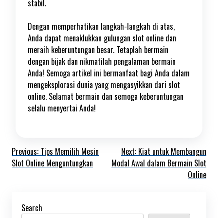
stabil.
Dengan memperhatikan langkah-langkah di atas,
Anda dapat menaklukkan gulungan slot online dan
meraih keberuntungan besar. Tetaplah bermain
dengan bijak dan nikmatilah pengalaman bermain
Anda! Semoga artikel ini bermanfaat bagi Anda dalam
mengeksplorasi dunia yang mengasyikkan dari slot
online. Selamat bermain dan semoga keberuntungan
selalu menyertai Anda!
Post
Previous:
Tips Memilih Mesin
Next:
Kiat untuk Membangun
Slot Online Menguntungkan
Modal Awal dalam Bermain Slot
navigation
Online
Search