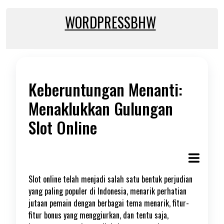
Skip
to
WORDPRESSBHW
content
Keberuntungan Menanti:
Menaklukkan Gulungan
Slot Online
Slot online telah menjadi salah satu bentuk perjudian
yang paling populer di Indonesia, menarik perhatian
jutaan pemain dengan berbagai tema menarik, fitur-
fitur bonus yang menggiurkan, dan tentu saja,