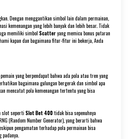
kan. Dengan menggantikan simbol lain dalam permainan,
i kemenangan yang lebih banyak dan lebih besar. Tidak
uga memiliki simbol
Scatter
yang memicu bonus putaran
hami kapan dan bagaimana fitur-fitur ini bekerja, Anda
k pemain yang berpendapat bahwa ada pola atau tren yang
 Perhatikan bagaimana gulungan bergerak dan simbol apa
kan mencatat pola kemenangan tertentu yang bisa
 slot seperti
Slot Bet 400
tidak bisa sepenuhnya
i RNG (Random Number Generator), yang berarti bahwa
meskipun pengamatan terhadap pola permainan bisa
g padanya.