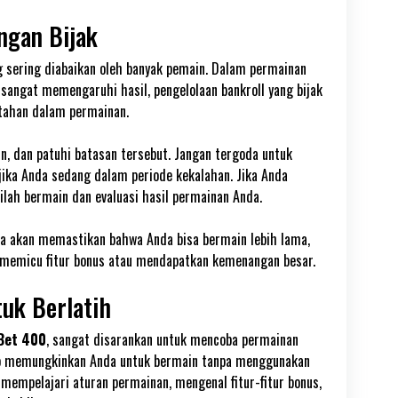
ngan Bijak
g sering diabaikan oleh banyak pemain. Dalam permainan
sangat memengaruhi hasil, pengelolaan bankroll yang bijak
tahan dalam permainan.
, dan patuhi batasan tersebut. Jangan tergoda untuk
 jika Anda sedang dalam periode kekalahan. Jika Anda
ilah bermain dan evaluasi hasil permainan Anda.
da akan memastikan bahwa Anda bisa bermain lebih lama,
memicu fitur bonus atau mendapatkan kemenangan besar.
uk Berlatih
 Bet 400
, sangat disarankan untuk mencoba permainan
o memungkinkan Anda untuk bermain tanpa menggunakan
mempelajari aturan permainan, mengenal fitur-fitur bonus,