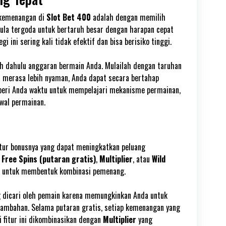
 kemenangan di
Slot Bet 400
adalah dengan memilih
ula tergoda untuk bertaruh besar dengan harapan cepat
ini sering kali tidak efektif dan bisa berisiko tinggi.
ih dahulu anggaran bermain Anda. Mulailah dengan taruhan
da merasa lebih nyaman, Anda dapat secara bertahap
beri Anda waktu untuk mempelajari mekanisme permainan,
awal permainan.
tur bonusnya yang dapat meningkatkan peluang
a
Free Spins (putaran gratis)
,
Multiplier
, atau
Wild
n untuk membentuk kombinasi pemenang.
g dicari oleh pemain karena memungkinkan Anda untuk
ambahan. Selama putaran gratis, setiap kemenangan yang
i fitur ini dikombinasikan dengan
Multiplier
yang