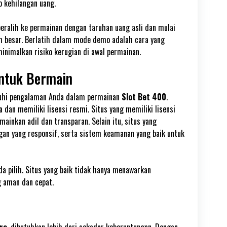
o kehilangan uang.
beralih ke permainan dengan taruhan uang asli dan mulai
h besar. Berlatih dalam mode demo adalah cara yang
nimalkan risiko kerugian di awal permainan.
untuk Bermain
uhi pengalaman Anda dalam permainan
Slot Bet 400
.
 dan memiliki lisensi resmi. Situs yang memiliki lisensi
inkan adil dan transparan. Selain itu, situs yang
gan yang responsif, serta sistem keamanan yang baik untuk
da pilih. Situs yang baik tidak hanya menawarkan
g aman dan cepat.