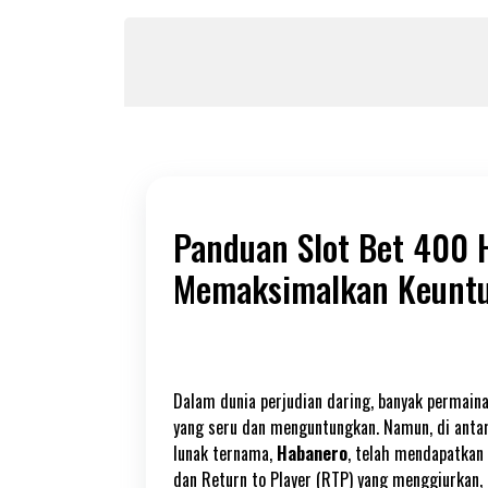
Skip
to
content
Panduan Slot Bet 400 
Memaksimalkan Keunt
Dalam dunia perjudian daring, banyak permai
yang seru dan menguntungkan. Namun, di antar
lunak ternama,
Habanero
, telah mendapatkan 
dan Return to Player (RTP) yang menggiurkan,