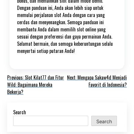
bonus, dan memainkan slot dalam mode demo.
Dengan panduan ini, Anda akan lebih siap untuk
memulai perjalanan slot Anda dengan cara yang
cerdas dan menyenangkan. Semoga panduan ini
membantu Anda dalam memilih slot online yang
sesuai dengan preferensi dan gaya permainan Anda.
Selamat bermain, dan semoga keberuntungan selalu
menyertai setiap putaran Anda!
Post
Previous:
Slot Kilat77 dan Fitur
Next:
Mengapa Sakaw4d Menjadi
Wild: Bagaimana Mereka
Favorit di Indonesia?
navigation
Bekerja?
Search
Search