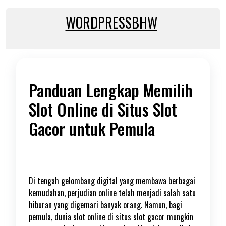
Skip
to
WORDPRESSBHW
content
Panduan Lengkap Memilih
Slot Online di Situs Slot
Gacor untuk Pemula
Di tengah gelombang digital yang membawa berbagai
kemudahan, perjudian online telah menjadi salah satu
hiburan yang digemari banyak orang. Namun, bagi
pemula, dunia slot online di situs slot gacor mungkin