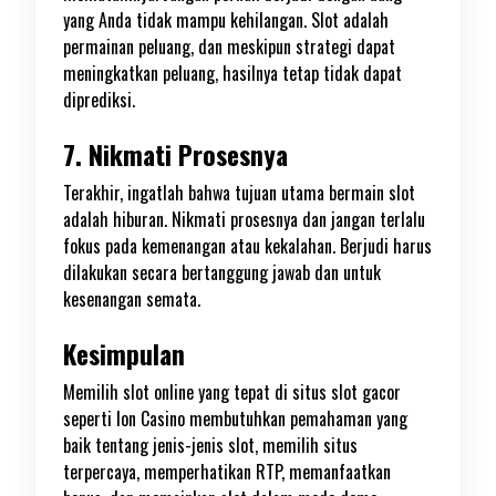
yang Anda tidak mampu kehilangan. Slot adalah
permainan peluang, dan meskipun strategi dapat
meningkatkan peluang, hasilnya tetap tidak dapat
diprediksi.
7. Nikmati Prosesnya
Terakhir, ingatlah bahwa tujuan utama bermain slot
adalah hiburan. Nikmati prosesnya dan jangan terlalu
fokus pada kemenangan atau kekalahan. Berjudi harus
dilakukan secara bertanggung jawab dan untuk
kesenangan semata.
Kesimpulan
Memilih slot online yang tepat di situs slot gacor
seperti Ion Casino membutuhkan pemahaman yang
baik tentang jenis-jenis slot, memilih situs
terpercaya, memperhatikan RTP, memanfaatkan