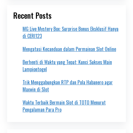
Recent Posts
MG Live Mystery Box: Surprise Bonus Eksklusif Hanya
di CERI123
Mengatasi Kecanduan dalam Permainan Slot Online
Berhenti di Waktu yang Tepat: Kunci Sukses Main
Lampiontogel
Trik Menggabungkan RTP dan Pola Habanero agar
Maxwin di Slot
Waktu Terbaik Bermain Slot di TOTO Menurut
Pengalaman Para Pro