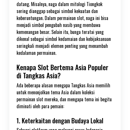
datang. Misalnya, naga dalam mitologi Tiongkok
sering dianggap sebagai simbol kekuatan dan
keberuntungan. Dalam permainan slot, naga ini bisa
menjadi simbol pengubah nasib yang membawa
kemenangan besar. Selain itu, bunga teratai yang
dikenal sebagai simbol kedamaian dan kebijaksanaan
seringkali menjadi elemen penting yang menambah
kedalaman permainan.
Kenapa Slot Bertema Asia Populer
di Tangkas Asia?
Ada beberapa alasan mengapa Tangkas Asia memilih
untuk menonjolkan tema Asia dalam koleksi
permainan slot mereka, dan mengapa tema ini begitu
diminati oleh para pemain:
1. Keterkaitan dengan Budaya Lokal