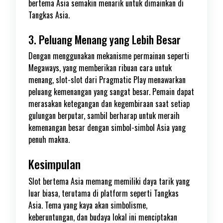
bertema Asia semakin menarik untuk dimainkan di
Tangkas Asia.
3. Peluang Menang yang Lebih Besar
Dengan menggunakan mekanisme permainan seperti
Megaways, yang memberikan ribuan cara untuk
menang, slot-slot dari Pragmatic Play menawarkan
peluang kemenangan yang sangat besar. Pemain dapat
merasakan ketegangan dan kegembiraan saat setiap
gulungan berputar, sambil berharap untuk meraih
kemenangan besar dengan simbol-simbol Asia yang
penuh makna.
Kesimpulan
Slot bertema Asia memang memiliki daya tarik yang
luar biasa, terutama di platform seperti Tangkas
Asia. Tema yang kaya akan simbolisme,
keberuntungan, dan budaya lokal ini menciptakan