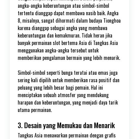
angka-angka keberuntungan atau simbol-simbol
tertentu dianggap dapat membawa nasib baik. Angka
8, misalnya, sangat dihormati dalam budaya Tionghoa
karena dianggap sebagai angka yang membawa
keberuntungan dan kemakmuran. Tidak heran jika
banyak permainan slot bertema Asia di Tangkas Asia
menggunakan angka-angka tersebut untuk
memberikan pengalaman bermain yang lebih menarik.
Simbol-simbol seperti bunga teratai atau emas juga
sering kali dipilih untuk memberikan rasa positif dan
peluang yang lebih besar bagi pemain. Hal ini
menciptakan sebuah atmosfer yang mendukung
harapan dan keberuntungan, yang menjadi daya tarik
utama permainan.
3. Desain yang Memukau dan Menarik
Tangkas Asia menawarkan permainan dengan grafis