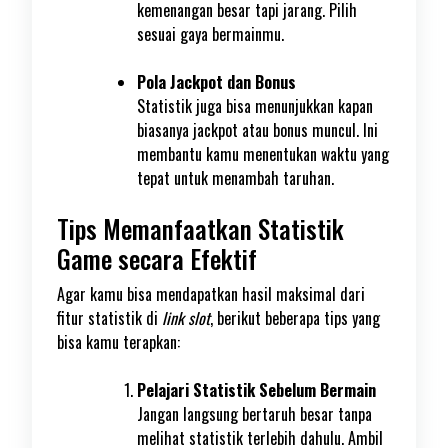
kemenangan besar tapi jarang. Pilih
sesuai gaya bermainmu.
Pola Jackpot dan Bonus
Statistik juga bisa menunjukkan kapan
biasanya jackpot atau bonus muncul. Ini
membantu kamu menentukan waktu yang
tepat untuk menambah taruhan.
Tips Memanfaatkan Statistik
Game secara Efektif
Agar kamu bisa mendapatkan hasil maksimal dari
fitur statistik di
link slot
, berikut beberapa tips yang
bisa kamu terapkan:
Pelajari Statistik Sebelum Bermain
Jangan langsung bertaruh besar tanpa
melihat statistik terlebih dahulu. Ambil