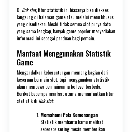
Di
link slot
, fitur statistik ini biasanya bisa diakses
langsung di halaman game atau melalui menu khusus
yang disediakan. Meski tidak semua slot punya data
yang sama lengkap, banyak game populer menyediakan
informasi ini sebagai panduan bagi pemain.
Manfaat Menggunakan Statistik
Game
Mengandalkan keberuntungan memang bagian dari
keseruan bermain slot, tapi menggunakan statistik
akan membawa permainanmu ke level berbeda.
Berikut beberapa manfaat utama memanfaatkan fitur
statistik di
link slot
:
Memahami Pola Kemenangan
Statistik membantu kamu melihat
seberapa sering mesin memberikan