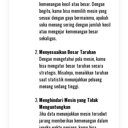
kemenangan kecil atau besar. Dengan
begitu, kamu bisa memilih mesin yang
sesuai dengan gaya bermainmu, apakah
suka menang sering dengan jumlah kecil
atau mengejar kemenangan besar
sekaligus.
Menyesuaikan Besar Taruhan
Dengan mengetahui pola mesin, kamu
bisa mengatur besar taruhan secara
strategis. Misalnya, menaikkan taruhan
saat statistik menunjukkan peluang
menang sedang tinggi.
Menghindari Mesin yang Tidak
Menguntungkan
Jika data menunjukkan mesin tersebut
jarang memberikan kemenangan dalam
jangka waktu panjang, kamu bisa