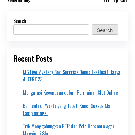
Keberuntungan
Peluang Baru
Search
Search
Recent Posts
MG Live Mystery Box: Surprise Bonus Eksklusif Hanya
di CERI123
Mengatasi Kecanduan dalam Permainan Slot Online
Berhenti di Waktu yang Tepat: Kunci Sukses Main
Lampiontogel
Trik Menggabungkan RTP dan Pola Habanero agar
Maxwin di Slot