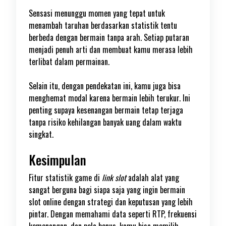
Sensasi menunggu momen yang tepat untuk
menambah taruhan berdasarkan statistik tentu
berbeda dengan bermain tanpa arah. Setiap putaran
menjadi penuh arti dan membuat kamu merasa lebih
terlibat dalam permainan.
Selain itu, dengan pendekatan ini, kamu juga bisa
menghemat modal karena bermain lebih terukur. Ini
penting supaya kesenangan bermain tetap terjaga
tanpa risiko kehilangan banyak uang dalam waktu
singkat.
Kesimpulan
Fitur statistik game di
link slot
adalah alat yang
sangat berguna bagi siapa saja yang ingin bermain
slot online dengan strategi dan keputusan yang lebih
pintar. Dengan memahami data seperti RTP, frekuensi