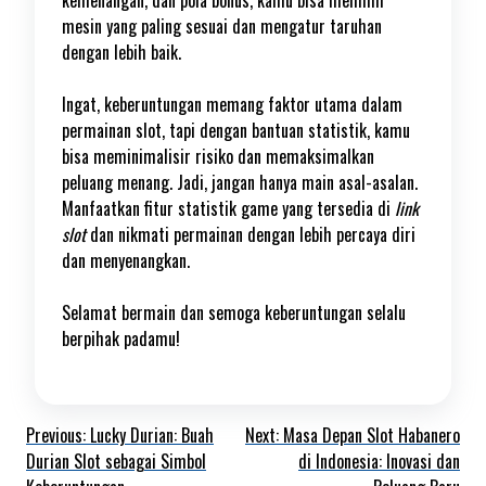
kemenangan, dan pola bonus, kamu bisa memilih
mesin yang paling sesuai dan mengatur taruhan
dengan lebih baik.
Ingat, keberuntungan memang faktor utama dalam
permainan slot, tapi dengan bantuan statistik, kamu
bisa meminimalisir risiko dan memaksimalkan
peluang menang. Jadi, jangan hanya main asal-asalan.
Manfaatkan fitur statistik game yang tersedia di
link
slot
dan nikmati permainan dengan lebih percaya diri
dan menyenangkan.
Selamat bermain dan semoga keberuntungan selalu
berpihak padamu!
Post
Previous:
Lucky Durian: Buah
Next:
Masa Depan Slot Habanero
Durian Slot sebagai Simbol
di Indonesia: Inovasi dan
navigation