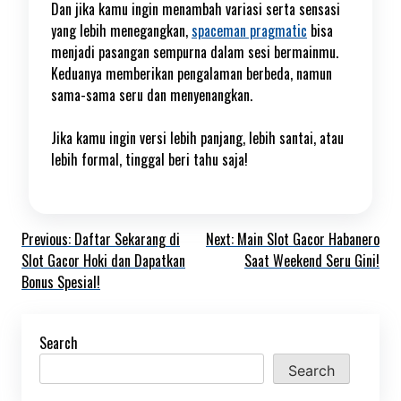
Dan jika kamu ingin menambah variasi serta sensasi
yang lebih menegangkan,
spaceman pragmatic
bisa
menjadi pasangan sempurna dalam sesi bermainmu.
Keduanya memberikan pengalaman berbeda, namun
sama-sama seru dan menyenangkan.
Jika kamu ingin versi lebih panjang, lebih santai, atau
lebih formal, tinggal beri tahu saja!
Post
Previous:
Daftar Sekarang di
Next:
Main Slot Gacor Habanero
Slot Gacor Hoki dan Dapatkan
Saat Weekend Seru Gini!
navigation
Bonus Spesial!
Search
Search