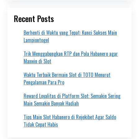
Recent Posts
Berhenti di Waktu yang Tepat: Kunci Sukses Main
Lampiontogel
Trik Menggabungkan RTP dan Pola Habanero agar
Maxwin di Slot
Waktu Terbaik Bermain Slot di TOTO Menurut
Pengalaman Para Pro
Reward Loyalitas di Platform Slot: Semakin Sering
Main Semakin Banyak Hadiah
Tips Main Slot Habanero di Rejekibet Agar Saldo
Tidak Cepat Habis