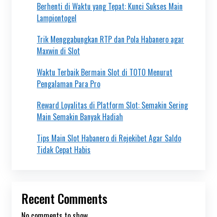
Berhenti di Waktu yang Tepat: Kunci Sukses Main
Lampiontogel
Trik Menggabungkan RTP dan Pola Habanero agar
Maxwin di Slot
Waktu Terbaik Bermain Slot di TOTO Menurut
Pengalaman Para Pro
Reward Loyalitas di Platform Slot: Semakin Sering
Main Semakin Banyak Hadiah
Tips Main Slot Habanero di Rejekibet Agar Saldo
Tidak Cepat Habis
Recent Comments
No comments to show.