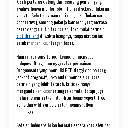
Kisah pertama datang dari seorang pemain yang
awalnya hanya melihat slot Thailand sebagai hiburan
semata. Sebut saja nama pria ini, Joko (bukan nama
sebenarnya), seorang pekerja kantoran yang merasa
penat dengan rutinitas harian. Joko mulai bermain
slot thailand
di waktu luangnya, tanpa niat serius
untuk mencari keuntungan besar.
Namun, apa yang terjadi kemudian mengubah
hidupnya. Dengan menggunakan permainan dari
Dragoonsoft yang memiliki RTP tinggi dan peluang
jackpot progresif, Joko mulai mempelajari cara
bermain yang lebih terarah. Ia tidak hanya
mengandalkan keberuntungan semata, tetapi juga
mulai memanfaatkan fitur-fitur bonus seperti free
spins dan wild symbols untuk meningkatkan
peluangnya.
Setelah beberapa bulan bermain secara konsisten dan