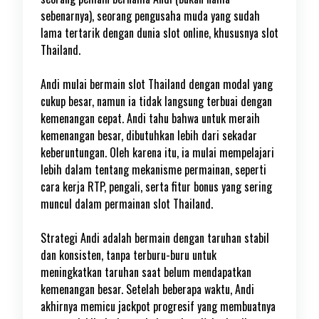
sebenarnya), seorang pengusaha muda yang sudah
lama tertarik dengan dunia slot online, khususnya slot
Thailand.
Andi mulai bermain slot Thailand dengan modal yang
cukup besar, namun ia tidak langsung terbuai dengan
kemenangan cepat. Andi tahu bahwa untuk meraih
kemenangan besar, dibutuhkan lebih dari sekadar
keberuntungan. Oleh karena itu, ia mulai mempelajari
lebih dalam tentang mekanisme permainan, seperti
cara kerja RTP, pengali, serta fitur bonus yang sering
muncul dalam permainan slot Thailand.
Strategi Andi adalah bermain dengan taruhan stabil
dan konsisten, tanpa terburu-buru untuk
meningkatkan taruhan saat belum mendapatkan
kemenangan besar. Setelah beberapa waktu, Andi
akhirnya memicu jackpot progresif yang membuatnya