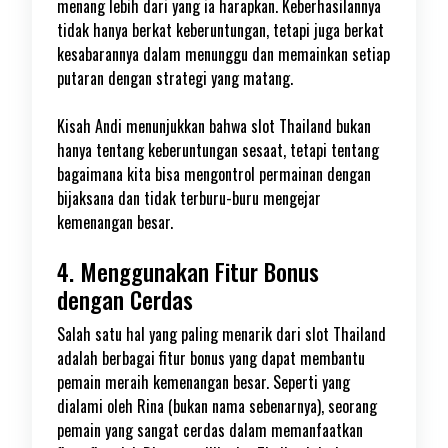
menang lebih dari yang ia harapkan. Keberhasilannya
tidak hanya berkat keberuntungan, tetapi juga berkat
kesabarannya dalam menunggu dan memainkan setiap
putaran dengan strategi yang matang.
Kisah Andi menunjukkan bahwa slot Thailand bukan
hanya tentang keberuntungan sesaat, tetapi tentang
bagaimana kita bisa mengontrol permainan dengan
bijaksana dan tidak terburu-buru mengejar
kemenangan besar.
4. Menggunakan Fitur Bonus
dengan Cerdas
Salah satu hal yang paling menarik dari slot Thailand
adalah berbagai fitur bonus yang dapat membantu
pemain meraih kemenangan besar. Seperti yang
dialami oleh Rina (bukan nama sebenarnya), seorang
pemain yang sangat cerdas dalam memanfaatkan