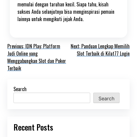
memulai dengan taruhan kecil. Siapa tahu, kisah
sukses Anda selanjutnya bisa menginspirasi pemain
lainnya untuk mengikuti jejak Anda.
Post
Previous:
IDN Play: Platform
Next:
Panduan Lengkap Memilih
Judi Online yang
Slot Terbaik di Kilat77 Login
navigation
Menggabungkan Slot dan Poker
Terbaik
Search
Search
Recent Posts