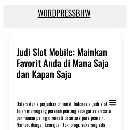
Skip
to
WORDPRESSBHW
content
Judi Slot Mobile: Mainkan
Favorit Anda di Mana Saja
dan Kapan Saja
Dalam dunia perjudian online di Indonesia, judi slot
telah memegang peranan penting sebagai salah satu
permainan paling diminati di antara para pemain.
Namun, dengan kemajuan teknologi, sekarang ada