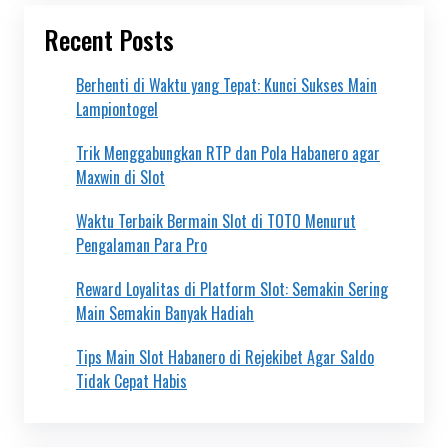
Recent Posts
Berhenti di Waktu yang Tepat: Kunci Sukses Main
Lampiontogel
Trik Menggabungkan RTP dan Pola Habanero agar
Maxwin di Slot
Waktu Terbaik Bermain Slot di TOTO Menurut
Pengalaman Para Pro
Reward Loyalitas di Platform Slot: Semakin Sering
Main Semakin Banyak Hadiah
Tips Main Slot Habanero di Rejekibet Agar Saldo
Tidak Cepat Habis