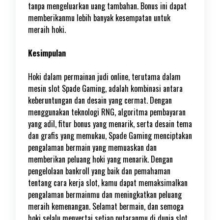
tanpa mengeluarkan uang tambahan. Bonus ini dapat
memberikanmu lebih banyak kesempatan untuk
meraih hoki.
Kesimpulan
Hoki dalam permainan judi online, terutama dalam
mesin slot Spade Gaming, adalah kombinasi antara
keberuntungan dan desain yang cermat. Dengan
menggunakan teknologi RNG, algoritma pembayaran
yang adil, fitur bonus yang menarik, serta desain tema
dan grafis yang memukau, Spade Gaming menciptakan
pengalaman bermain yang memuaskan dan
memberikan peluang hoki yang menarik. Dengan
pengelolaan bankroll yang baik dan pemahaman
tentang cara kerja slot, kamu dapat memaksimalkan
pengalaman bermainmu dan meningkatkan peluang
meraih kemenangan. Selamat bermain, dan semoga
hoki selalu menyertai setiap putaranmu di dunia slot