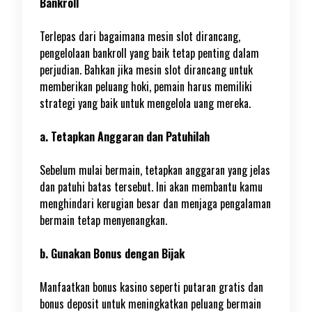
Bankroll
Terlepas dari bagaimana mesin slot dirancang,
pengelolaan bankroll yang baik tetap penting dalam
perjudian. Bahkan jika mesin slot dirancang untuk
memberikan peluang hoki, pemain harus memiliki
strategi yang baik untuk mengelola uang mereka.
a. Tetapkan Anggaran dan Patuhilah
Sebelum mulai bermain, tetapkan anggaran yang jelas
dan patuhi batas tersebut. Ini akan membantu kamu
menghindari kerugian besar dan menjaga pengalaman
bermain tetap menyenangkan.
b. Gunakan Bonus dengan Bijak
Manfaatkan bonus kasino seperti putaran gratis dan
bonus deposit untuk meningkatkan peluang bermain