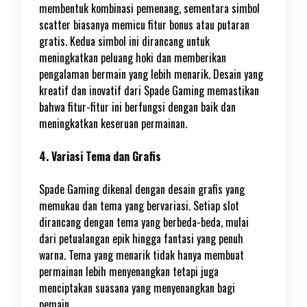
membentuk kombinasi pemenang, sementara simbol
scatter biasanya memicu fitur bonus atau putaran
gratis. Kedua simbol ini dirancang untuk
meningkatkan peluang hoki dan memberikan
pengalaman bermain yang lebih menarik. Desain yang
kreatif dan inovatif dari Spade Gaming memastikan
bahwa fitur-fitur ini berfungsi dengan baik dan
meningkatkan keseruan permainan.
4. Variasi Tema dan Grafis
Spade Gaming dikenal dengan desain grafis yang
memukau dan tema yang bervariasi. Setiap slot
dirancang dengan tema yang berbeda-beda, mulai
dari petualangan epik hingga fantasi yang penuh
warna. Tema yang menarik tidak hanya membuat
permainan lebih menyenangkan tetapi juga
menciptakan suasana yang menyenangkan bagi
pemain.