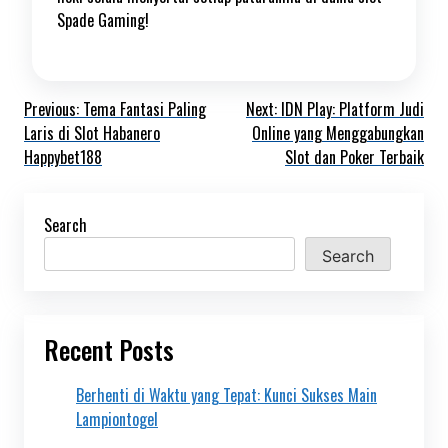
Spade Gaming!
Post
Previous:
Tema Fantasi Paling
Next:
IDN Play: Platform Judi
Laris di Slot Habanero
Online yang Menggabungkan
navigation
Happybet188
Slot dan Poker Terbaik
Search
Search
Recent Posts
Berhenti di Waktu yang Tepat: Kunci Sukses Main
Lampiontogel