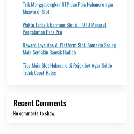
Trik Menggabungkan RTP dan Pola Habanero agar
Maxwin di Slot
Waktu Terbaik Bermain Slot di TOTO Menurut
Pengalaman Para Pro
Reward Loyalitas di Platform Slot: Semakin Sering
Main Semakin Banyak Hadiah
Tips Main Slot Habanero di Rejekibet Agar Saldo
Tidak Cepat Habis
Recent Comments
No comments to show.