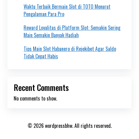
Waktu Terbaik Bermain Slot di TOTO Menurut
Pengalaman Para Pro
Reward Loyalitas di Platform Slot: Semakin Sering
Main Semakin Banyak Hadiah
Tips Main Slot Habanero di Rejekibet Agar Saldo
Tidak Cepat Habis
Recent Comments
No comments to show.
© 2026 wordpressbhw. All rights reserved.