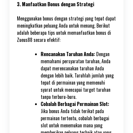
3. Manfaatkan Bonus dengan Strategi
Menggunakan bonus dengan strategi yang tepat dapat
meningkatkan peluang Anda untuk menang. Berikut
adalah beberapa tips untuk memanfaatkan bonus di
Zueus88 secara efektif:
Rencanakan Taruhan Anda:
Dengan
memahami persyaratan taruhan, Anda
dapat merencanakan taruhan Anda
dengan lebih baik. Taruhlah jumlah yang
tepat di permainan yang memenuhi
syarat untuk mencapai target taruhan
tanpa terburu-buru.
Cobalah Berbagai Permainan Slot:
Jika bonus Anda tidak terikat pada
permainan tertentu, cobalah berbagai
slot untuk menemukan mana yang
memberikan peluang terbaik atau yang